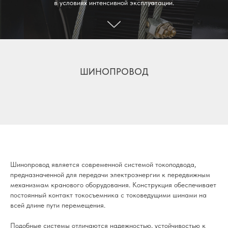
в условиях интенсивной эксплуатации.
ШИНОПРОВОД
Шинопровод является современной системой токоподвода,
предназначенной для передачи электроэнергии к передвижным
механизмам кранового оборудования. Конструкция обеспечивает
постоянный контакт токосъемника с токоведущими шинами на
всей длине пути перемещения.
Подобные системы отличаются надежностью, устойчивостью к