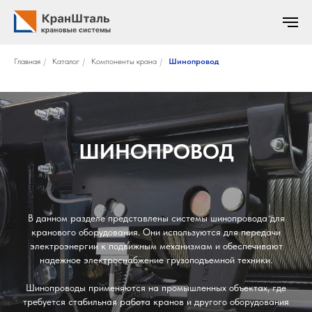
Главная
/
Каталог
/
Компоненты крана
/
Шинопровод
ШИНОПРОВОД
В данном разделе представлены системы шинопровода для
кранового оборудования. Они используются для передачи
электроэнергии к подвижным механизмам и обеспечивают
надежное электроснабжение грузоподъемной техники.
Шинопроводы применяются на промышленных объектах, где
требуется стабильная работа кранов и другого оборудования