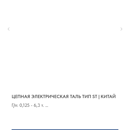
ЦЕПНАЯ ЭЛЕКТРИЧЕСКАЯ ТАЛЬ ТИП ST | КИТАЙ
Г/п: 0,125 - 6,3 т.
В/п: от 3,0 до 80,0 м
Группа по FEM 9.511: 1Аm, 2m