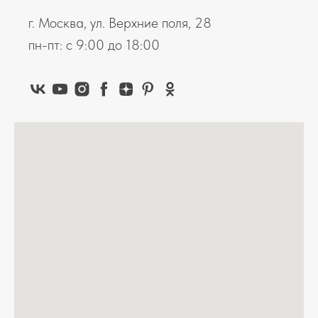
г. Москва, ул. Верхние поля, 28
пн-пт: с 9:00 до 18:00
КАТАЛОГ
УСЛУГИ
О КОМПАНИИ
НАШИ ПРОЕКТЫ
СТАТЬИ
© 2022 | ООО «КранШталь» ОГРН 1 117 746 188 746
Политика конфиденциальности
Создание сайта Наталья Болконская