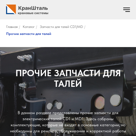
Главная
/
Каталог
/
Запчасти для талей CD1/MD
/
Прочие запчасти для талей
ПРОЧИЕ ЗАПЧАСТИ ДЛЯ
ТАЛЕЙ
В данном разделе представлены прочие запчасти для
электрических талей CD1 и MD1. Здесь собраны
комплектующие, которые не входят в основные категории, но
необходимы для ремонта, обслуживания и корректной работы