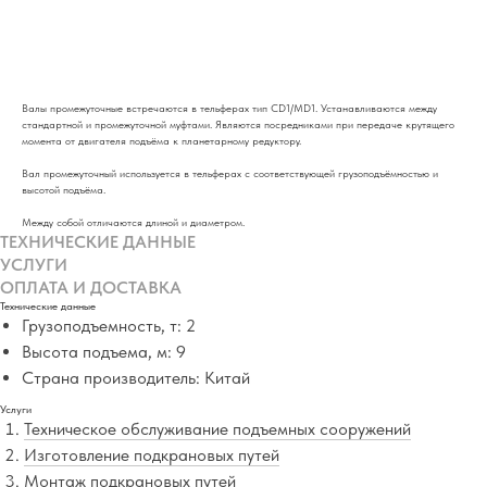
ДОБАВИТЬ В РАСЧЕТ
Валы промежуточные встречаются в тельферах тип CD1/MD1. Устанавливаются между
стандартной и промежуточной муфтами. Являются посредниками при передаче крутящего
момента от двигателя подъёма к планетарному редуктору.
Вал промежуточный используется в тельферах с соответствующей грузоподъёмностью и
высотой подъёма.
Между собой отличаются длиной и диаметром.
ТЕХНИЧЕСКИЕ ДАННЫЕ
УСЛУГИ
ОПЛАТА И ДОСТАВКА
Технические данные
Грузоподъемность, т: 2
Высота подъема, м: 9
Страна производитель: Китай
Услуги
Техническое обслуживание подъемных сооружений
Изготовление подкрановых путей
Монтаж подкрановых путей