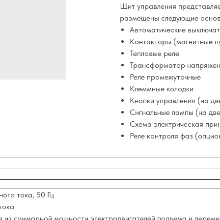
Щит управления представляе
размещены следующие основ
Автоматические выключат
Контакторы (магнитные п
Тепловые реле
Трансформатор напряже
Реле промежуточные
Клеммные колодки
Кнопки управления (на дв
Сигнальные лампы (на дв
Схема электрическая при
Реле контроля фаз (опцио
ого тока, 50 Гц
тока
я из суммарной мощности электродвигателей подъема и перемещ