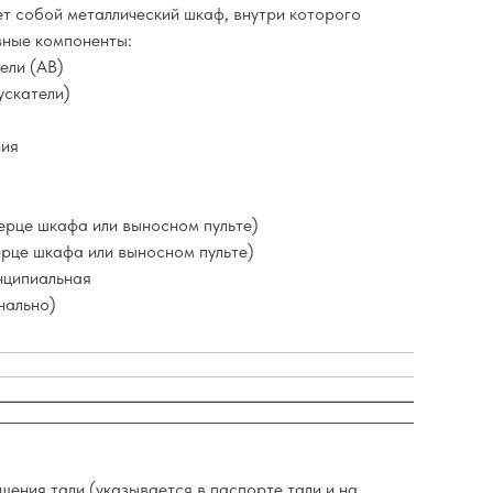
т собой металлический шкаф, внутри которого
ные компоненты:
ели (АВ)
ускатели)
ния
ерце шкафа или выносном пульте)
ерце шкафа или выносном пульте)
нципиальная
нально)
ения тали (указывается в паспорте тали и на