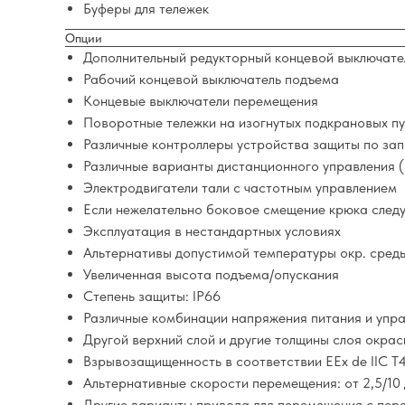
Буферы для тележек
Опции
Дополнительный редукторный концевой выключате
Рабочий концевой выключатель подъема
Концевые выключатели перемещения
Поворотные тележки на изогнутых подкрановых пу
Различные контроллеры устройства защиты по за
Различные варианты дистанционного управления (
Электродвигатели тали с частотным управлением
Если нежелательно боковое смещение крюка следу
Эксплуатация в нестандартных условиях
Альтернативы допустимой температуры окр. сред
Увеличенная высота подъема/опускания
Степень защиты: IP66
Различные комбинации напряжения питания и упр
Другой верхний слой и другие толщины слоя окрас
Взрывозащищенность в соответствии EEx de IIC T
Альтернативные скорости перемещения: от 2,5/10 
Другие варианты привода для перемещения с пер