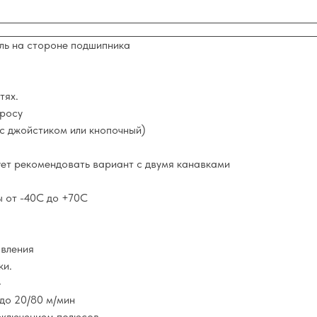
ль на стороне подшипника
тях.
просу
с джойстиком или кнопочный)
ет рекомендовать вариант с двумя канавками
ы от -40С до +70С
авления
ки.
4
до 20/80 м/мин
еключением полюсов.