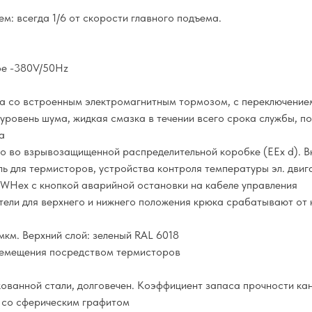
м: всегда 1/6 от скорости главного подъема.
ое -380V/50Hz
а со встроенным электромагнитным тормозом, с переключение
 уровень шума, жидкая смазка в течении всего срока службы, п
а
о во взрывозащищенной распределительной коробке (EEx d). Вк
ль для термисторов, устройства контроля температуры эл. двиг
SWHex с кнопкой аварийной остановки на кабеле управления
ли для верхнего и нижнего положения крюка срабатывают от 
км. Верхний слой: зеленый RAL 6018
ремещения посредством термисторов
кованной стали, долговечен. Коэффициент запаса прочности кан
 со сферическим графитом