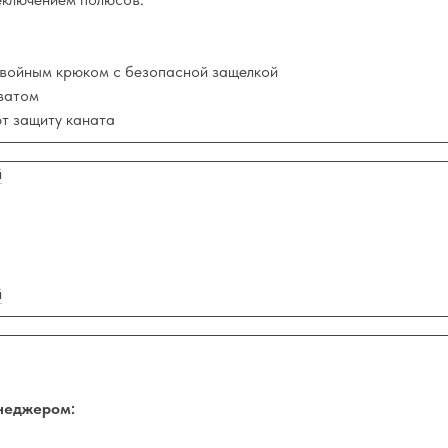
войным крюком с безопасной защелкой
ватом
ют защиту каната
й
й
неджером: