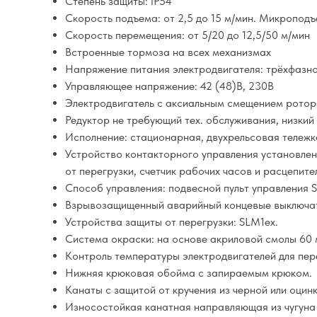
Степень защиты: IP54
Скорость подъема: от 2,5 до 15 м/мин. Микроподъе
Скорость перемещения: от 5/20 до 12,5/50 м/мин
Встроенные тормоза на всех механизмах
Напряжение питания электродвигателя: трёхфазн
Управляющее напряжение: 42 (48)В, 230В
Электродвигатель с аксиальным смещением ротор
Редуктор не требующий тех. обслуживания, низкий
Исполнение: стационарная, двухрельсовая тележк
Устройство контакторного управления установлен
от перегрузки, счетчик рабочих часов и расцепите
Способ управления: подвесной пульт управления 
Взрывозащищенный аварийный концевые выключате
Устройства защиты от перегрузки: SLM1ex.
Система окраски: на основе акриловой смолы 60 м
Контроль температуры электродвигателей для пе
Нижняя крюковая обойма с запираемым крюком.
Канаты с защитой от кручения из черной или оцин
Износостойкая канатная направляющая из чугуна