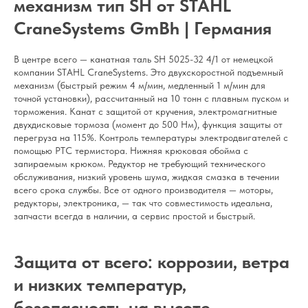
механизм тип SH от STAHL
CraneSystems GmBh | Германия
В центре всего — канатная таль SH 5025-32 4/1 от немецкой
компании STAHL CraneSystems. Это двухскоростной подъемный
механизм (быстрый режим 4 м/мин, медленный 1 м/мин для
точной установки), рассчитанный на 10 тонн с плавным пуском и
торможения. Канат c защитой от кручения, электромагнитные
двухдисковые тормоза (момент до 500 Нм), функция защиты от
перегруза на 115%. Контроль температуры электродвигателей с
помощью РТС термистора. Нижняя крюковая обойма с
запираемым крюком. Редуктор не требующий технического
обслуживания, низкий уровень шума, жидкая смазка в течении
всего срока службы. Все от одного производителя — моторы,
редукторы, электроника, — так что совместимость идеальна,
запчасти всегда в наличии, а сервис простой и быстрый.
Защита от всего: коррозии, ветра
и низких температур,
безопасность на высоте