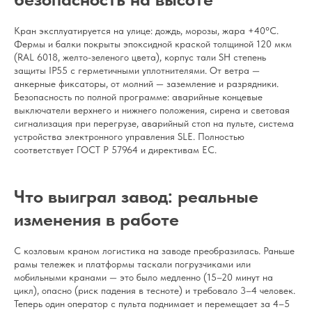
Кран эксплуатируется на улице: дождь, морозы, жара +40°C.
Фермы и балки покрыты эпоксидной краской толщиной 120 мкм
(RAL 6018, желто-зеленого цвета), корпус тали SH степень
защиты IP55 с герметичными уплотнителями. От ветра —
анкерные фиксаторы, от молний — заземление и разрядники.
Безопасность по полной программе: аварийные концевые
выключатели верхнего и нижнего положения, сирена и световая
сигнализация при перегрузе, аварийный стоп на пульте, система
устройства электронного управления SLE. Полностью
соответствует ГОСТ Р 57964 и директивам ЕС.
Что выиграл завод: реальные
изменения в работе
С козловым краном логистика на заводе преобразилась. Раньше
рамы тележек и платформы таскали погрузчиками или
мобильными кранами — это было медленно (15–20 минут на
цикл), опасно (риск падения в тесноте) и требовало 3–4 человек.
Теперь один оператор с пульта поднимает и перемещает за 4–5