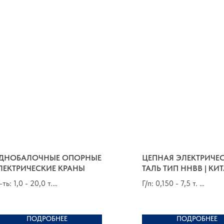
ДНОБАЛОЧНЫЕ ОПОРНЫЕ
ЦЕПНАЯ ЭЛЕКТРИЧЕ
ЛЕКТРИЧЕСКИЕ КРАНЫ
ТАЛЬ ТИП HHBB | КИ
-ть: 1,0 - 20,0 т.
Г/п: 0,150 - 7,5 т.
-т: до 30,0 м.
В/п: от 3,0 до 130,0 м
уппа по FEM 9.511: 1Bm - 3m
Группа по FEM 9.511: 1
ПОДРОБНЕЕ
ПОДРОБНЕЕ