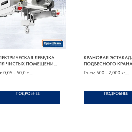
ЛЕКТРИЧЕСКАЯ ЛЕБЕДКА
КРАНОВАЯ ЭСТАКАД
ЛЯ ЧИСТЫХ ПОМЕЩЕНИЙ
ПОДВЕСНОГО КРАН
ИП EDR | КИТАЙ
п: 0,05 - 50,0 т.
Гр-ть: 500 - 2,000 кг.
п: от 6,0 до 20,0 м
Ширина: 3,0 - 8,0 м
уппа по FEM 9.511: 1Аm - 3m
Длина пролета: 2,0 - 10
ПОДРОБНЕЕ
ПОДРОБНЕЕ