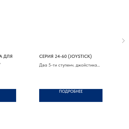
А ДЛЯ
СЕРИЯ 24-60 (JOYSTICK)
Д
А
Э
Два 5-ти ступенч. джойстика
Г
Класс защиты: IP65
П
Раб. темп. от -15°C до +65°C
,0 м
Г
ПОДРОБНЕЕ