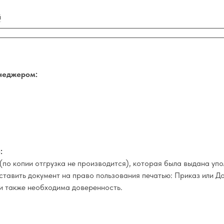
й
неджером:
:
(по копии отгрузка не производится), которая была выдана у
оставить документ на право пользования печатью: Приказ или Д
и также необходима доверенность.