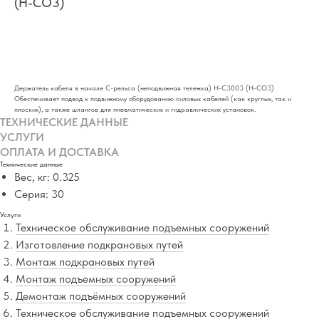
(H-CO3)
ДОБАВИТЬ В РАСЧЕТ
Держатель кабеля в начале С-рельса (неподвижная тележка) H-C3003 (H-CO3)
Обеспечивает подвод к подвижному оборудованию силовых кабелей (как круглых, так и
плоских), а также шлангов для пневматических и гидравлических установок.
ТЕХНИЧЕСКИЕ ДАННЫЕ
УСЛУГИ
ОПЛАТА И ДОСТАВКА
Технические данные
Вес, кг: 0.325
Серия: 30
Услуги
Техническое обслуживание подъемных сооружений
Изготовление подкрановых путей
Монтаж подкрановых путей
Монтаж подъемных сооружений
Демонтаж подъёмных сооружений
Техническое обслуживание подъемных сооружений