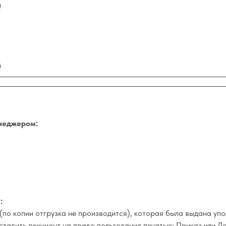
й
й
неджером:
:
(по копии отгрузка не производится), которая была выдана у
оставить документ на право пользования печатью: Приказ или Д