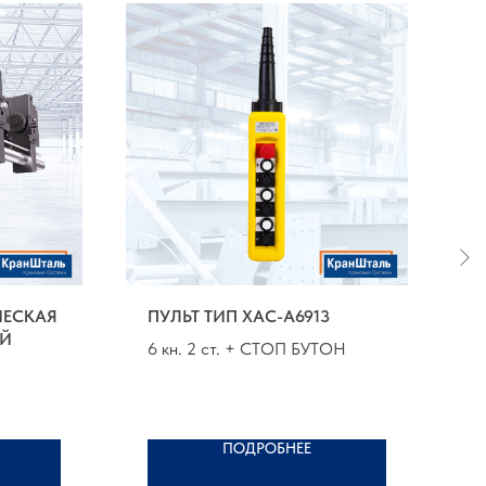
ЧЕСКАЯ
ПУЛЬТ ТИП XАС-A6913
Ц
АЙ
Т
6 кн. 2 ст. + СТОП БУТОН
Г
В
Аm - 4m
Г
ПОДРОБНЕЕ