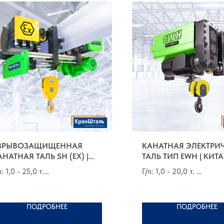
ЗРЫВОЗАЩИЩЕННАЯ
КАНАТНАЯ ЭЛЕКТРИ
АНАТНАЯ ТАЛЬ SH (EX) |
ТАЛЬ ТИП EWH | КИТ
ЕРМАНИЯ
п: 1,0 - 25,0 т.
Г/п: 1,0 - 20,0 т.
п: от 6,0 до 80,0 м
В/п: от 6,0 до 80,0 м
уппа по FEM 9.511: 1Аm - 3m
Группа по FEM 9.511: 1
ПОДРОБНЕЕ
ПОДРОБНЕЕ