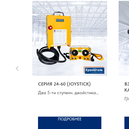
ОРНЫЕ
СЕРИЯ 24-60 (JOYSTICK)
В
НЫ
К
Два 5-ти ступенч. джойстика
Г
Г/
Класс защиты: IP65
В/
Раб. темп. от -15°C до +65°C
m - 3m
Гр
ПОДРОБНЕЕ